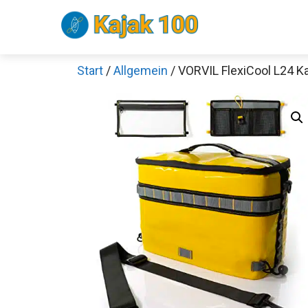
Zum
Inhalt
springen
Start
/
Allgemein
/ VORVIL FlexiCool L24 K