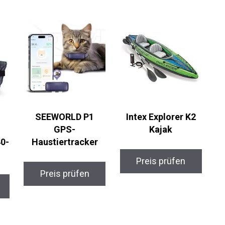
p
SEEWORLD P1
Intex Explorer K2
GPS-
Kajak
0-
Haustiertracker
Preis prüfen
Preis prüfen