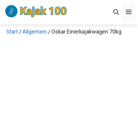
Zum
Men
Inhalt
springen
Start
/
Allgemein
/ Oskar Einerkajakwagen 70kg
Jetzt anschauen