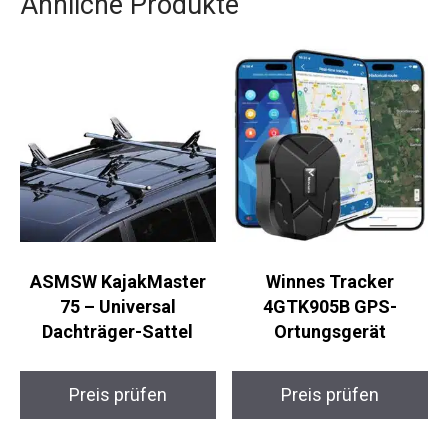
Ähnliche Produkte
ASMSW KajakMaster
Winnes Tracker
75 – Universal
4GTK905B GPS-
Dachträger-Sattel
Ortungsgerät
Preis prüfen
Preis prüfen