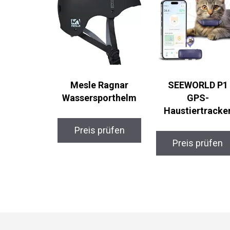
Mesle Ragnar
SEEWORLD P1
Wassersporthelm
GPS-
Haustiertracker
Preis prüfen
Preis prüfen