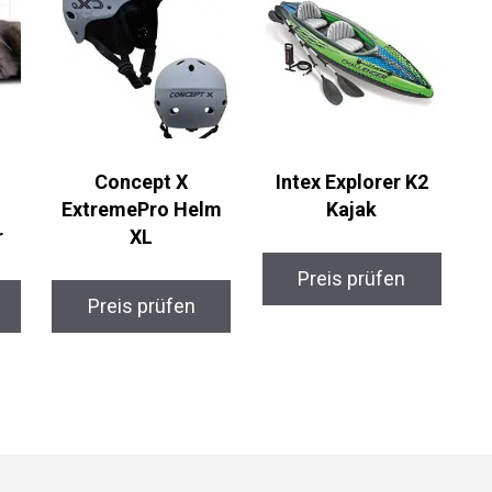
Concept X
Intex Explorer K2
ExtremePro Helm
Kajak
XL
Preis prüfen
Preis prüfen