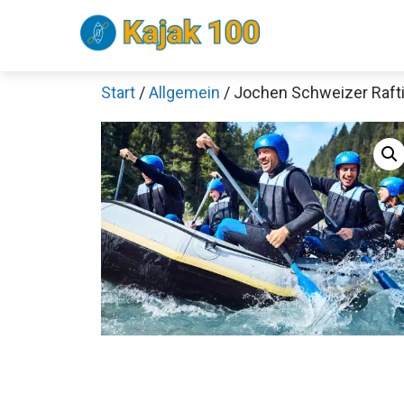
Zum
Inhalt
springen
Start
/
Allgemein
/ Jochen Schweizer Rafti