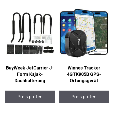
Preis prüfen
Preis prüfen
BuyWeek JetCarrier J-
Winnes Tracker
Form Kajak-
4GTK905B GPS-
Dachhalterung
Ortungsgerät
Preis prüfen
Preis prüfen