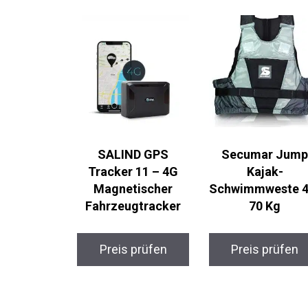
SALIND GPS
Secumar Jump
Tracker 11 – 4G
Kajak-
Magnetischer
Schwimmweste
Fahrzeugtracker
40-70 Kg
Preis prüfen
Preis prüfen