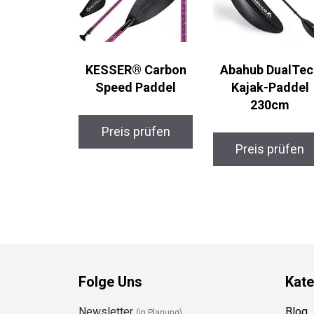
KESSER® Carbon
Abahub DualTec
Speed Paddel
Kajak-Paddel
230cm
Preis prüfen
Preis prüfen
Folge Uns
Kate
Newsletter
Blog
(in Planung)