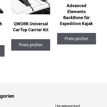
Advanced
Elements
BackBone für
Expedition Kajak
h
QWORK Universal
CarTop Carrier Kit
Preis prüfen
Preis prüfen
gorien
Uncategorized