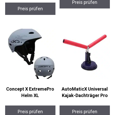
SALIND GPS Tracker
SEEWORLD P1 GPS-
11 – 4G Magnetischer
Haustiertracker
Fahrzeugtracker
Preis prüfen
Preis prüfen
Concept X ExtremePro
AutoMaticX Universal