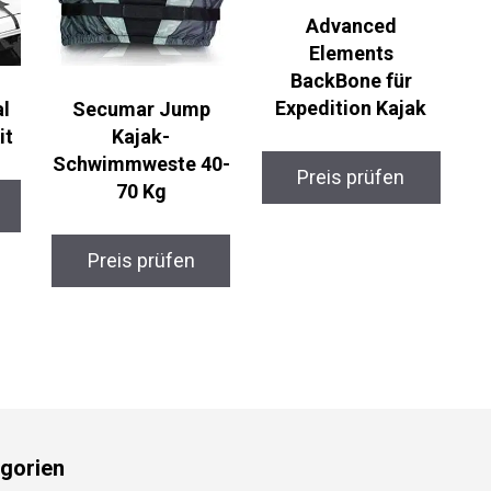
Advanced
Elements
BackBone für
Expedition Kajak
l
Secumar Jump
t
Kajak-
Schwimmweste
Preis prüfen
40-70 Kg
Preis prüfen
gorien