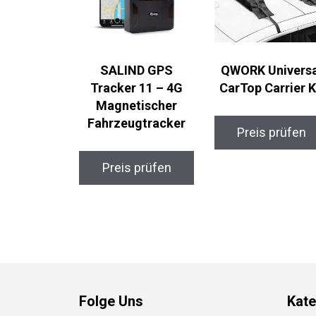
SALIND GPS
QWORK Universa
Tracker 11 – 4G
CarTop Carrier Ki
Magnetischer
Fahrzeugtracker
Preis prüfen
Preis prüfen
Folge Uns
Kate