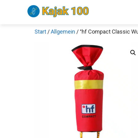
Zum
Inhalt
springen
Start
/
Allgemein
/ °hf Compact Classic W