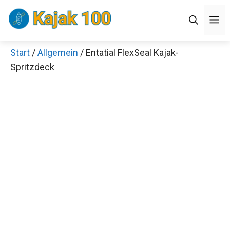
Zum
M
Inhalt
springen
Start
/
Allgemein
/ Entatial FlexSeal Kajak-
Spritzdeck