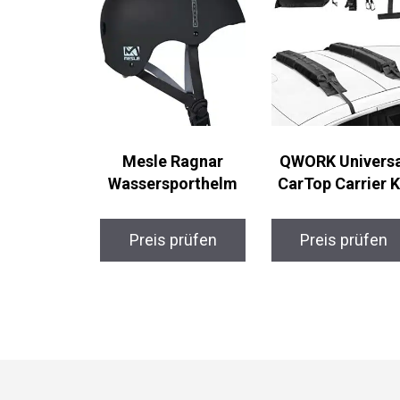
Mesle Ragnar
QWORK Universa
Wassersporthelm
CarTop Carrier Ki
Preis prüfen
Preis prüfen