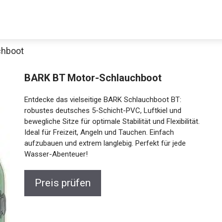
chboot
Decathlon Sale
BARK BT Motor-Schlauchboot
Entdecke das vielseitige BARK Schlauchboot BT:
robustes deutsches 5-Schicht-PVC, Luftkiel und
bewegliche Sitze für optimale Stabilität und
aue dir jetzt die meistverkauften Produkte im Sale bei Decathlon
Flexibilität. Ideal für Freizeit, Angeln und Tauchen.
Einfach aufzubauen und extrem langlebig. Perfekt für
Jetzt anschauen
jede Wasser-Abenteuer!
Preis prüfen