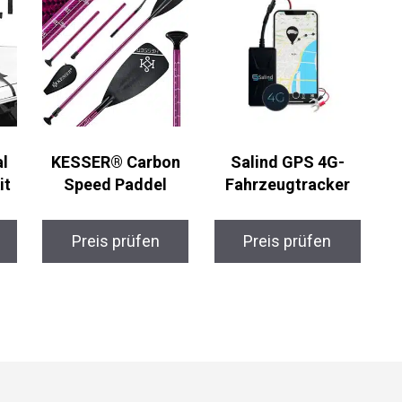
l
KESSER® Carbon
Salind GPS 4G-
t
Speed Paddel
Fahrzeugtracker
Preis prüfen
Preis prüfen