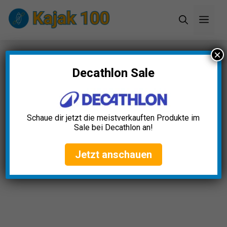
Zum
Men
Inhalt
springen
×
Startseite
»
Blog
»
Kajak Gerätehalter Test: Die 5
besten (Bestenliste)
Decathlon Sale
Schaue dir jetzt die meistverkauften Produkte im
Sale bei Decathlon an!
Jetzt anschauen