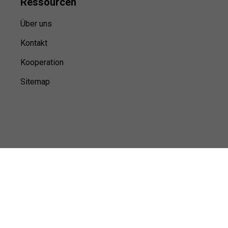
Ressource
n
Über uns
Kontakt
Kooperation
Sitemap
© Sports100,
2026
Impressum
Datenschutz
Unsere Redaktion wird durch Leser unterstützt. Wir verlinken