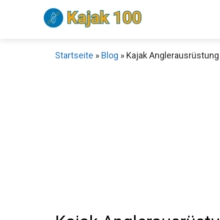
Zum
Inhalt
springen
Startseite
»
Blog
»
Kajak Anglerausrüstung 
Sch