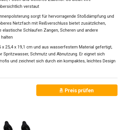
 Ebene der Tasche ist mit einem Reißverschlussfach
öder, Posen und weiteres Zubehör. So bleibt Ihre
bersichtlich verstaut
te Innenpolsterung sorgt für hervorragende Stoßdämpfung und
oberes Netzfach mit Reißverschluss bietet zusätzlichen,
e elastische Schlaufen Zangen, Scheren und andere
 halten
5 x 25,4 x 19,1 cm und aus wasserfestem Material gefertigt,
or Spritzwasser, Schmutz und Abnutzung. Er eignet sich
Profis und zeichnet sich durch ein kompaktes, leichtes
Preis prüfen