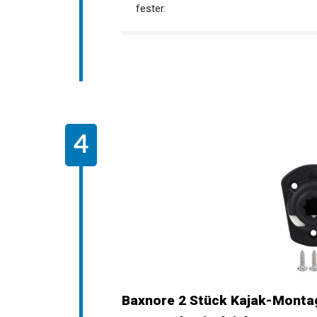
Rutenhalter helfen Ihnen, die Angelrute
Unter der Abdeckung befinden sich Dich
ist fester.