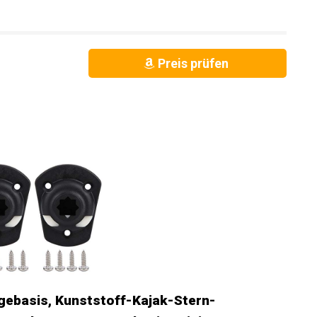
 auf eine natürlichere Weise zu positionieren.
tungen, die bequem und praktisch sind, und die Installation
Preis prüfen