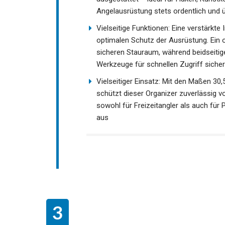
Zweistufiges Fächersystem: Die zweite
ausgestattet – ideal für Haken, Kunstk
Angelausrüstung stets ordentlich und ü
Vielseitige Funktionen: Eine verstärk
optimalen Schutz der Ausrüstung. Ein 
sicheren Stauraum, während beidseitig
Werkzeuge für schnellen Zugriff sicher
Vielseitiger Einsatz: Mit den Maßen 30,
schützt dieser Organizer zuverlässig v
sowohl für Freizeitangler als auch für 
Design aus