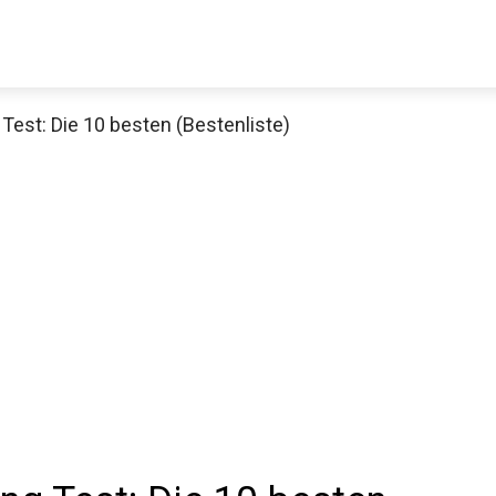
Test: Die 10 besten (Bestenliste)
Decathlon Sale
aue dir jetzt die meistverkauften Produkte im Sale bei Decathlon
Jetzt anschauen