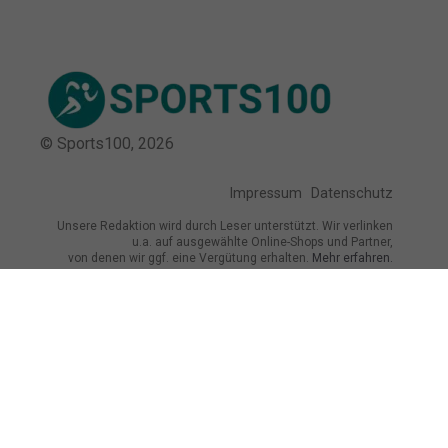
© Sports100,
2026
Impressum
Datenschutz
Unsere Redaktion wird durch Leser unterstützt. Wir verlinken
u.a. auf ausgewählte Online-Shops und Partner,
von denen wir ggf. eine Vergütung erhalten.
Mehr erfahren.
Adresse
Friedrichstraße 1, 35037 Marburg,
Deutschland