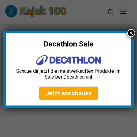
Zum
Men
Inhalt
springen
×
Startseite
»
Blog
»
Kajak Kajakanker Test: Die 10
besten (Bestenliste)
Decathlon Sale
Schaue dir jetzt die meistverkauften Produkte im
Sale bei Decathlon an!
Jetzt anschauen