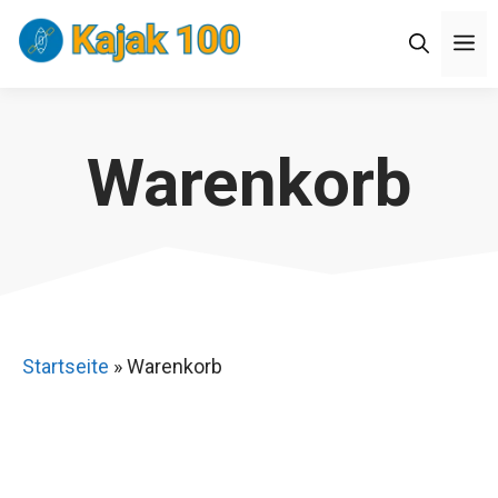
Zum
M
Inhalt
springen
Warenkorb
Startseite
»
Warenkorb