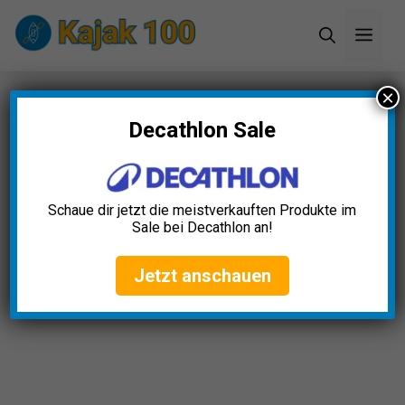
Zum
Men
Inhalt
springen
×
Startseite
»
Blog
»
Seekajakfahren Techniken:
Effiziente Paddelstrategien für Anfänger und
Decathlon Sale
Profis
Schaue dir jetzt die meistverkauften Produkte im
Sale bei Decathlon an!
Jetzt anschauen