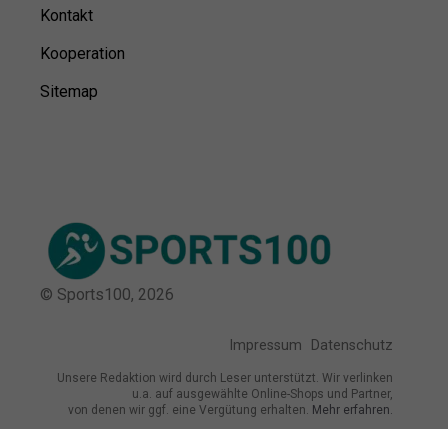
Kontakt
Kooperation
Sitemap
© Sports100,
2026
Impressum
Datenschutz
Unsere Redaktion wird durch Leser unterstützt. Wir verlinken
u.a. auf ausgewählte Online-Shops und Partner,
von denen wir ggf. eine Vergütung erhalten.
Mehr erfahren.