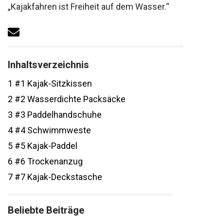
„Kajakfahren ist Freiheit auf dem Wasser.“
Inhaltsverzeichnis
1
#1 Kajak-Sitzkissen
2
#2 Wasserdichte Packsäcke
3
#3 Paddelhandschuhe
4
#4 Schwimmweste
5
#5 Kajak-Paddel
6
#6 Trockenanzug
7
#7 Kajak-Deckstasche
Beliebte Beiträge