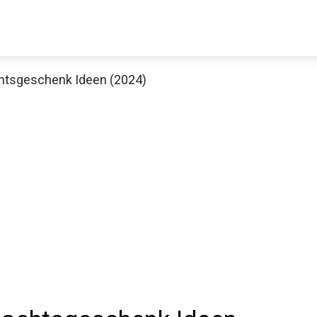
chtsgeschenk Ideen (2024)
Decathlon Sale
aue dir jetzt die meistverkauften Produkte im Sale bei Decathlon
Jetzt anschauen