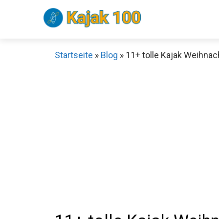
Zum
Inhalt
springen
Startseite
»
Blog
»
11+ tolle Kajak Weihna
Sch