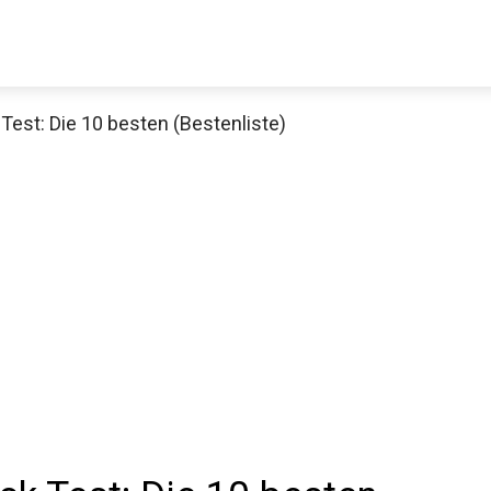
Test: Die 10 besten (Bestenliste)
Decathlon Sale
aue dir jetzt die meistverkauften Produkte im Sale bei Decathlon
Jetzt anschauen