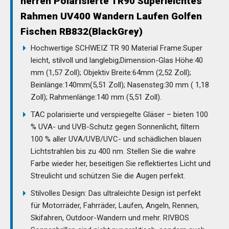
herren Polarisierte TR90 Superleichtes
Rahmen UV400 Wandern Laufen Golfen
Fischen RB832(BlackGrey)
Hochwertige SCHWEIZ TR 90 Material Frame:Super
leicht, stilvoll und langlebig;Dimension-Glas Höhe:40
mm (1,57 Zoll); Objektiv Breite:64mm (2,52 Zoll);
Beinlänge:140mm(5,51 Zoll); Nasensteg:30 mm ( 1,18
Zoll); Rahmenlänge:140 mm (5,51 Zoll).
TAC polarisierte und verspiegelte Gläser – bieten 100
% UVA- und UVB-Schutz gegen Sonnenlicht, filtern
100 % aller UVA/UVB/UVC- und schädlichen blauen
Lichtstrahlen bis zu 400 nm. Stellen Sie die wahre
Farbe wieder her, beseitigen Sie reflektiertes Licht und
Streulicht und schützen Sie die Augen perfekt.
Stilvolles Design: Das ultraleichte Design ist perfekt
für Motorräder, Fahrräder, Laufen, Angeln, Rennen,
Skifahren, Outdoor-Wandern und mehr. RIVBOS