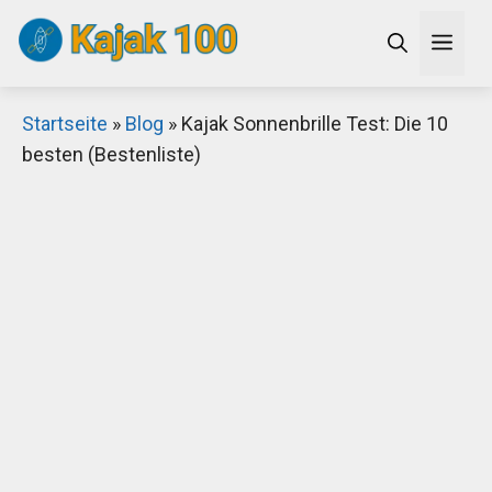
Zum
Men
Inhalt
springen
×
Startseite
»
Blog
»
Kajak Sonnenbrille Test: Die 10
besten (Bestenliste)
Decathlon Sale
Schaue dir jetzt die meistverkauften Produkte im
Sale bei Decathlon an!
Jetzt anschauen