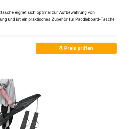
 faltbare Design macht die Aufbewahrungstasche
zu Surfspots, auf Reisen oder bei Outdoor-Aktivitäten, ohne
tztasche eignet sich optimal zur Aufbewahrung von
ng und ist ein praktisches Zubehör für Paddleboard-
dungen
Preis prüfen