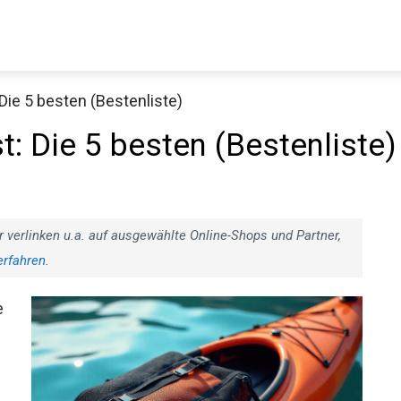
Die 5 besten (Bestenliste)
Decathlon Sale
t: Die 5 besten
aue dir jetzt die meistverkauften Produkte im Sale bei Decathlon
Jetzt anschauen
r verlinken u.a. auf ausgewählte Online-Shops und Partner,
erfahren
.
e