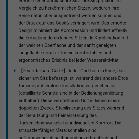
erhöht dieser aufblasbare Sitz Ihre Sitzposition im
Vergleich zu herkömmlichen Sitzen, wodurch Ihre
Beine natürlicher ausgestreckt werden können und
der Druck auf das Gesäß verringert wird. Das erhöhte
Design minimiert die Kompression und lindert effektiv
die Ermüdung durch langes Sitzen. In Kombination mit
der weichen Oberfläche und der sanft geneigten
Liegefläche sorgt er für ein komfortables und
ergonomisches Erlebnis bei jeder Wasseraktivität.
【6 verstellbare Gurte】Jeder Gurt hat ein Ende, das
sicher am Sitz befestigt ist, während das andere Ende
für eine problemlose Installation vorgesehen ist
(detaillierte Schritte sind in der Bedienungsanleitung
enthalten). Diese verstellbaren Gurte dienen einem
doppelten Zweck: Stabilisierung des Sitzes während
der Benutzung und Feineinstellung des
Rückenlehnenwinkels für individuellen Komfort. Die
strapazierfähigen Metallschnallen sind
außergewöhnlich haltbar und unzerbrechlich und