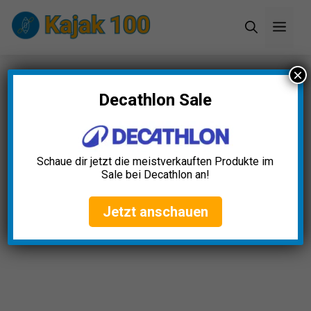
Zum
Men
Inhalt
springen
×
Startseite
»
Blog
»
Decathlon Sale
Schaue dir jetzt die meistverkauften Produkte im
Sale bei Decathlon an!
Jetzt anschauen