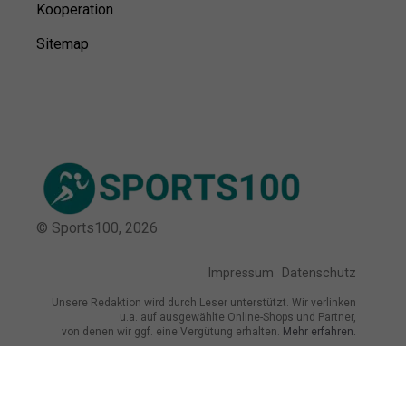
Kooperation
Sitemap
© Sports100,
2026
Impressum
Datenschutz
Unsere Redaktion wird durch Leser unterstützt. Wir verlinken
u.a. auf ausgewählte Online-Shops und Partner,
von denen wir ggf. eine Vergütung erhalten.
Mehr erfahren.
Adresse
Friedrichstraße 1, 35037 Marburg,