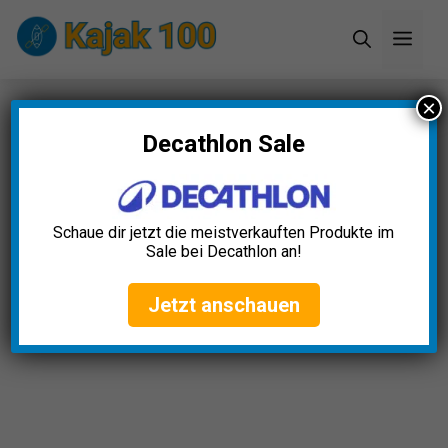
Zum
Men
Inhalt
springen
×
Startseite
»
Blog
»
Kajak Außenborder Test: Die 5
besten (Bestenliste)
Decathlon Sale
Schaue dir jetzt die meistverkauften Produkte im
Sale bei Decathlon an!
Jetzt anschauen