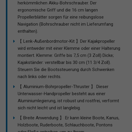
herkömmlichen Akku-Bohrschrauber. Der
ergonomische Griff und die 16 cm langen
Propellerblätter sorgen für eine reibungslose
Navigation (Bohrschrauber nicht im Lieferumfang
enthalten).
【 Lenk-Außenbordmotor-Kit 】Der Kajakpropeller
wird entweder mit einer Klemme oder einer Halterung
montiert. Klemme: Griffe bis 7,5 cm (3 Zoll) Dicke;
Kajakständer: verstellbar bis 30 cm (11 3/4 Zoll).
Steuern Sie die Bootssteuerung durch Schwenken
nach links oder rechts.
【 Aluminium-Bohrpropeller-Thruster 】 Dieser
Unterwasser-Handpropeller besteht aus einer
Aluminiumlegierung, ist robust und rostfrei, verformt
sich nicht leicht und ist langlebig.
【 Breite Anwendung 】 Er kann kleine Boote, Kanus,
Holzboote, Ruderboote, Schlauchboote, Pontons
oder Floße antreiben, um zu Ihrem