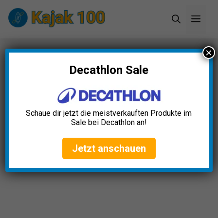
Zum
Men
Inhalt
springen
×
Startseite
»
Blog
»
Geschichte des Kajaksports:
Entwicklung und Meilensteine
Decathlon Sale
Schaue dir jetzt die meistverkauften Produkte im
Sale bei Decathlon an!
Jetzt anschauen